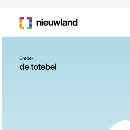
Overslaan en naar de inhoud gaan
Main navi
Ontdek
de totebel